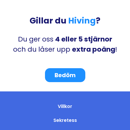
Gillar du
Hiving
?
Du ger oss
4 eller 5 stjärnor
och du låser upp
extra poäng
!
Bedöm
Villkor
Sekretess