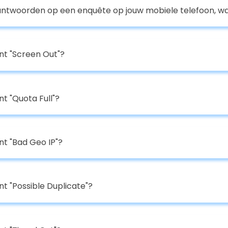
 antwoorden op een enquête op jouw mobiele telefoon, 
t "Screen Out"?
t "Quota Full"?
t "Bad Geo IP"?
t "Possible Duplicate"?