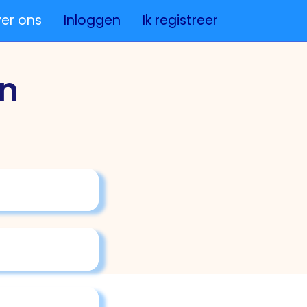
er ons
Inloggen
Ik registreer
en