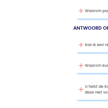
Waarom pas 
ANTWOORD OP
Kan ik een 
Waarom kunt
U hebt de k
deze niet v