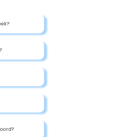
oek?
?
woord?